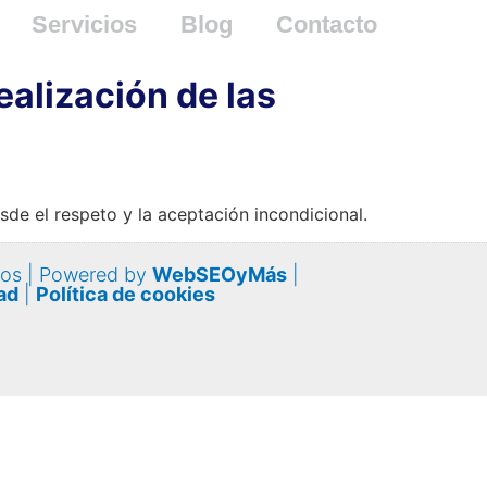
Servicios
Blog
Contacto
alización de las
de el respeto y la aceptación incondicional.
nos | Powered by
WebSEOyMás
|
ad
|
Política de cookies