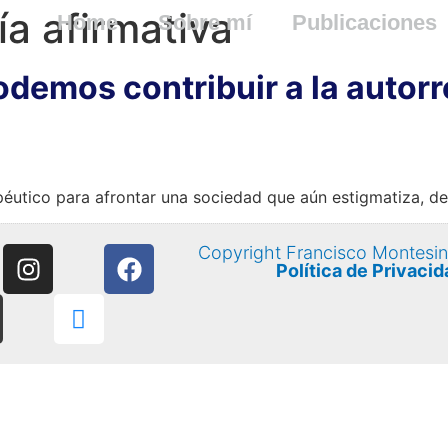
ía afirmativa
Home
Sobre mí
Publicaciones
demos contribuir a la autorre
utico para afrontar una sociedad que aún estigmatiza, des
Copyright Francisco Montesi
Política de Privacid