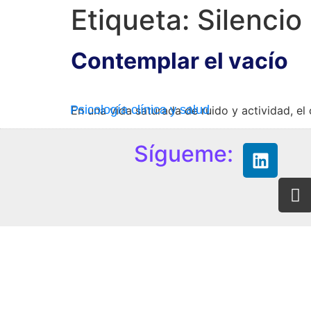
Etiqueta:
Silencio
Contemplar el vacío
Psicología clínica y salud
En una vida saturada de ruido y actividad, el 
Sígueme: