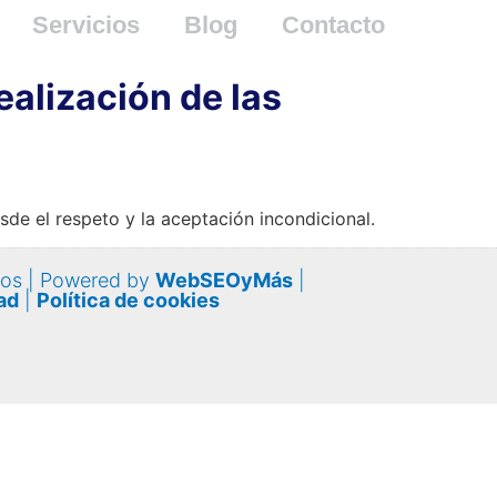
Servicios
Blog
Contacto
alización de las
de el respeto y la aceptación incondicional.
nos | Powered by
WebSEOyMás
|
ad
|
Política de cookies