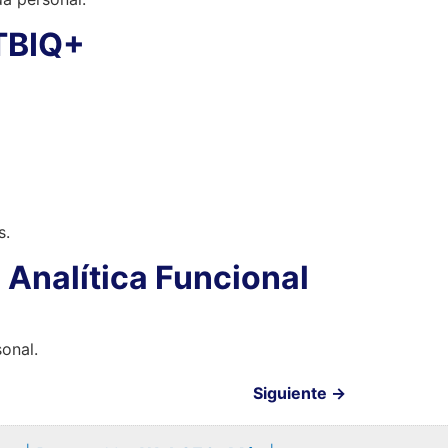
GTBIQ+
s.
 Analítica Funcional
onal.
Siguiente
→