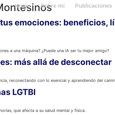
Montesinos
Home
Sobre mí
Publicaciones
tus emociones: beneficios, lí
nes a una máquina? ¿Puede una IA ser tu mejor amigo?
es: más allá de desconectar
encia, reconectando con lo esencial y aprendiendo del camin
nas LGTBI
orías, que afecta a su salud mental y física.