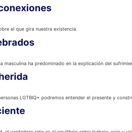
 conexiones
bre el que gira nuestra existencia.
tebrados
da masculina ha predominado en la explicación del sufrimie
 herida
 personas LGTBIQ+ podremos entender el presente y constru
ciente
, el verdadero reto es el equilibrio entre trabajo, ocio y vi